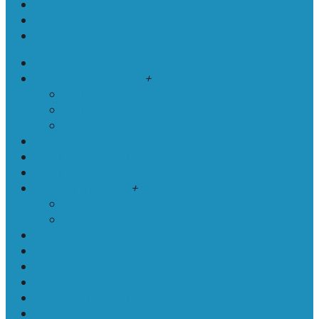
ДОСТАВКА
ЭКСКУРСИИ
. . .
Коломенская пастила
Пастила без сахара
+
- Пастила без сахара
- Пастила без сахара на меду
- Рулетики без сахара
Муфтовая пастила
Пастильные конфекты
Пастильные десерты
Постная пастила
+
- Безбелковая пастила
- Смоква (плотная пастила)
Подарочные наборы
Колониально - бакалейные товары
Варенье, сиропы, щербеты, лапша
Чай
КОЛОМЕНСКАЯ ПАСТИЛА
ПАСТИЛА БЕЗ САХАРА