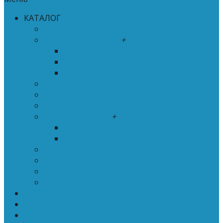
КАТАЛОГ
Коломенская пастила
Пастила без сахара
+
- Пастила без сахара
- Пастила без сахара на меду
- Рулетики без сахара
Муфтовая пастила
Пастильные конфекты
Пастильные десерты
Постная пастила
+
- Безбелковая пастила
- Смоква (плотная пастила)
Подарочные наборы
Колониально - бакалейные товары
Варенье, сиропы, щербеты, лапша
Чай
КОЛОМЕНСКАЯ ПАСТИЛА
ПАСТИЛА БЕЗ САХАРА
ПОСТНАЯ ПАСТИЛА