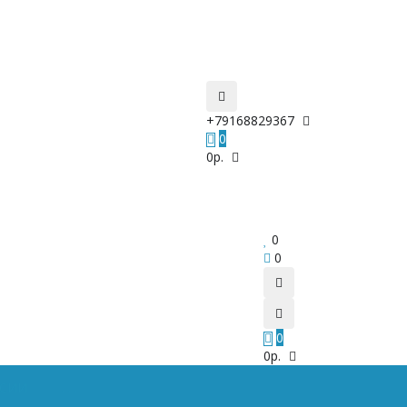
+79168829367
0
0р.
0
0
0
0р.
РСИИ
. . .