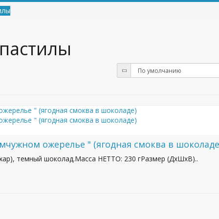
илы
 пастилы
чужном ожерелье " (ягодная смоква в шоколаде
ахар), темный шоколад.Масса НЕТТО: 230 гРазмер (ДхШхВ)..