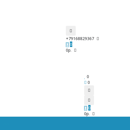
+79168829367
0
0р.
0
0
0
0р.
РСИИ
. . .