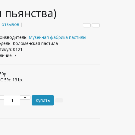
и пьянства)
2 отзывов
|
оизводитель:
Музейная фабрика пастилы
дель: Коломенская пастила
тикул: 0121
личие:
7
50р.
С 5%:
131р.
−
+
Купить