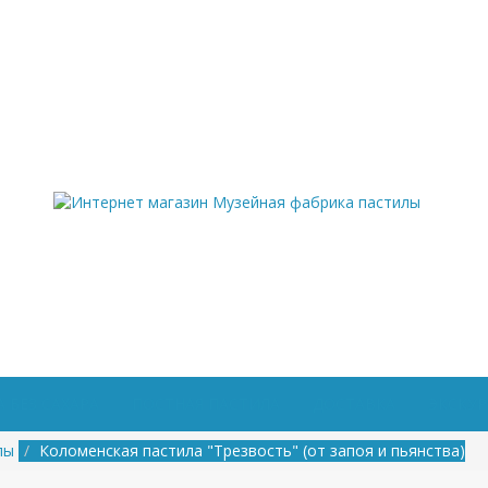
 БЕЗ САХАРА
ПОСТНАЯ ПАСТИЛА
ДОСТАВКА
ЭКСКУ
лы
Коломенская пастила "Трезвость" (от запоя и пьянства)