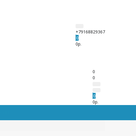
+79168829367
0
0р.
0
0
0
0р.
РСИИ
. . .