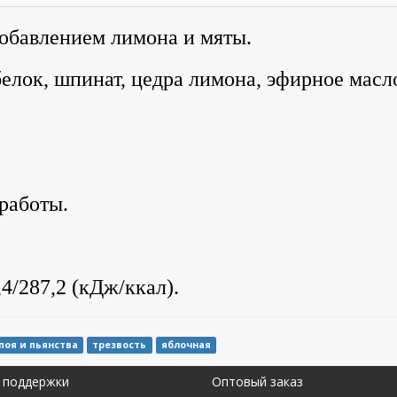
добавлением лимона и мяты.
белок, шпинат, цедра лимона, эфирное масл
работы.
4/287,2 (кДж/ккал).
поя и пьянства
трезвость
яблочная
 поддержки
Оптовый заказ