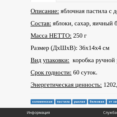
Описание:
яблочная пастила с 
Состав:
яблоки, сахар, яичный 
Масса НЕТТО:
250 г
Размер (ДхШхВ): 36х14х4 см
Вид
упаковки:
коробка ручной 
Срок годности:
60 суток.
Энергетическая ценность:
1202,
коломенская
пастила
рыхлая
белковая
от за
Информация
Служба