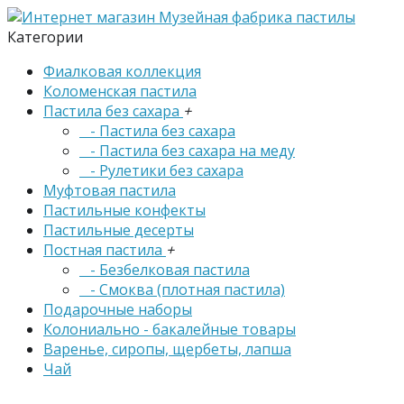
Категории
Фиалковая коллекция
Коломенская пастила
Пастила без сахара
+
- Пастила без сахара
- Пастила без сахара на меду
- Рулетики без сахара
Муфтовая пастила
Пастильные конфекты
Пастильные десерты
Постная пастила
+
- Безбелковая пастила
- Смоква (плотная пастила)
Подарочные наборы
Колониально - бакалейные товары
Варенье, сиропы, щербеты, лапша
Чай