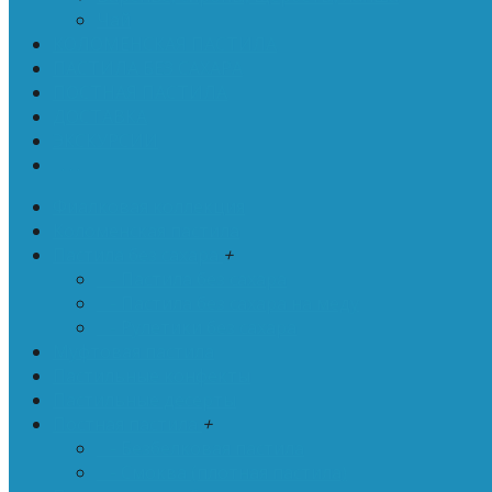
Чай
КОЛОМЕНСКАЯ ПАСТИЛА
ПАСТИЛА БЕЗ САХАРА
ПОСТНАЯ ПАСТИЛА
ДОСТАВКА
ЭКСКУРСИИ
. . .
Фиалковая коллекция
Коломенская пастила
Пастила без сахара
+
- Пастила без сахара
- Пастила без сахара на меду
- Рулетики без сахара
Муфтовая пастила
Пастильные конфекты
Пастильные десерты
Постная пастила
+
- Безбелковая пастила
- Смоква (плотная пастила)