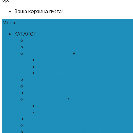
0р.
Ваша корзина пуста!
Меню
КАТАЛОГ
Фиалковая коллекция
Коломенская пастила
Пастила без сахара
+
- Пастила без сахара
- Пастила без сахара на меду
- Рулетики без сахара
Муфтовая пастила
Пастильные конфекты
Пастильные десерты
Постная пастила
+
- Безбелковая пастила
- Смоква (плотная пастила)
Подарочные наборы
Колониально - бакалейные товары
Варенье, сиропы, щербеты, лапша