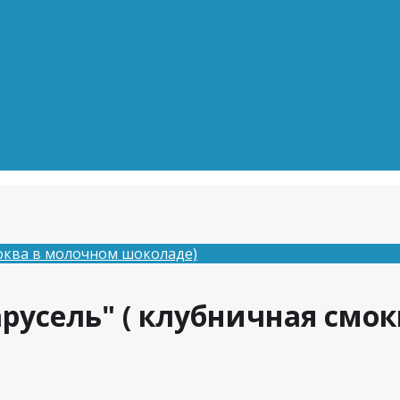
моква в молочном шоколаде)
русель" ( клубничная смо