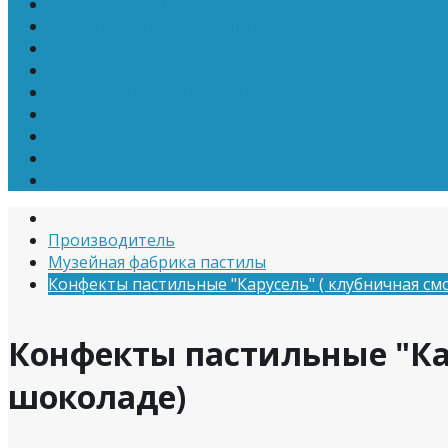
Подарочные наборы
Колониально - бакалейные товары
Варенье, сиропы, щербеты, лапша
Чай
КОЛОМЕНСКАЯ ПАСТИЛА
ПАСТИЛА БЕЗ САХАРА
ПОСТНАЯ ПАСТИЛА
ДОСТАВКА
ЭКСКУРСИИ
Производитель
Музейная фабрика пастилы
Конфекты пастильные "Карусель" ( клубничная с
Конфекты пастильные "Ка
шоколаде)