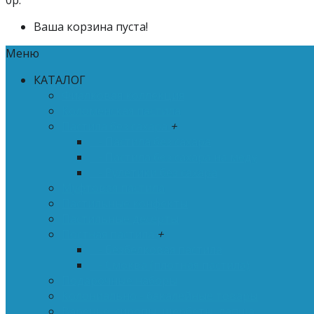
0р.
Ваша корзина пуста!
Меню
КАТАЛОГ
Фиалковая коллекция
Коломенская пастила
Пастила без сахара
+
- Пастила без сахара
- Пастила без сахара на меду
- Рулетики без сахара
Муфтовая пастила
Пастильные конфекты
Пастильные десерты
Постная пастила
+
- Безбелковая пастила
- Смоква (плотная пастила)
Подарочные наборы
Колониально - бакалейные товары
Варенье, сиропы, щербеты, лапша