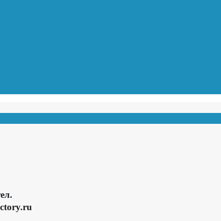
ел.
ctory.ru