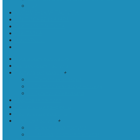
Чай
КОЛОМЕНСКАЯ ПАСТИЛА
ПАСТИЛА БЕЗ САХАРА
ПОСТНАЯ ПАСТИЛА
ДОСТАВКА
ЭКСКУРСИИ
. . .
Фиалковая коллекция
Коломенская пастила
Пастила без сахара
+
- Пастила без сахара
- Пастила без сахара на меду
- Рулетики без сахара
Муфтовая пастила
Пастильные конфекты
Пастильные десерты
Постная пастила
+
- Безбелковая пастила
- Смоква (плотная пастила)