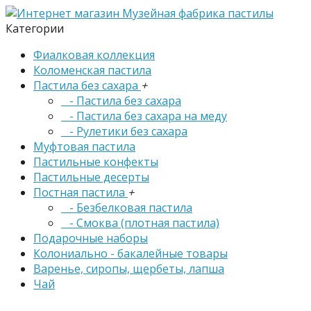
Категории
Фиалковая коллекция
Коломенская пастила
Пастила без сахара
+
- Пастила без сахара
- Пастила без сахара на меду
- Рулетики без сахара
Муфтовая пастила
Пастильные конфекты
Пастильные десерты
Постная пастила
+
- Безбелковая пастила
- Смоква (плотная пастила)
Подарочные наборы
Колониально - бакалейные товары
Варенье, сиропы, щербеты, лапша
Чай