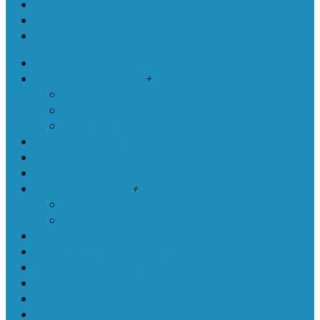
ДОСТАВКА
ЭКСКУРСИИ
. . .
Коломенская пастила
Пастила без сахара
+
- Пастила без сахара
- Пастила без сахара на меду
- Рулетики без сахара
Муфтовая пастила
Пастильные конфекты
Пастильные десерты
Постная пастила
+
- Безбелковая пастила
- Смоква (плотная пастила)
Подарочные наборы
Колониально - бакалейные товары
Варенье, сиропы, щербеты, лапша
Чай
КОЛОМЕНСКАЯ ПАСТИЛА
ПАСТИЛА БЕЗ САХАРА