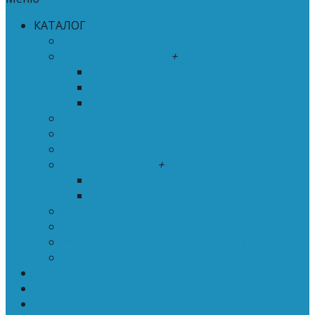
КАТАЛОГ
Коломенская пастила
Пастила без сахара
+
- Пастила без сахара
- Пастила без сахара на меду
- Рулетики без сахара
Муфтовая пастила
Пастильные конфекты
Пастильные десерты
Постная пастила
+
- Безбелковая пастила
- Смоква (плотная пастила)
Подарочные наборы
Колониально - бакалейные товары
Варенье, сиропы, щербеты, лапша
Чай
КОЛОМЕНСКАЯ ПАСТИЛА
ПАСТИЛА БЕЗ САХАРА
ПОСТНАЯ ПАСТИЛА