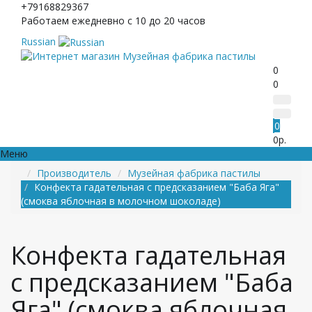
+79168829367
Работаем ежедневно с 10 до 20 часов
Russian
0
0
0
0р.
Меню
Производитель
Музейная фабрика пастилы
Конфекта гадательная с предсказанием "Баба Яга"
(смоква яблочная в молочном шоколаде)
Конфекта гадательная
с предсказанием "Баба
Яга" (смоква яблочная