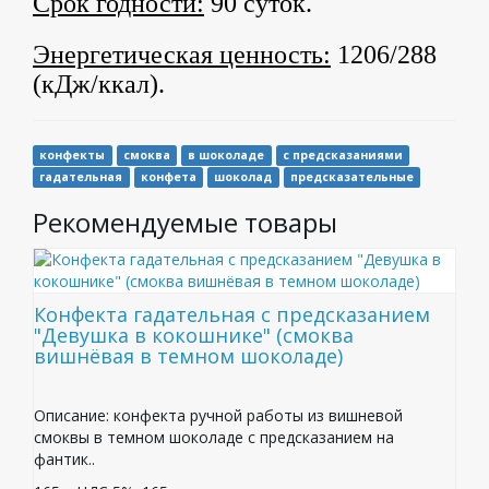
Срок годности:
90 суток.
Энергетическая ценность:
1206/288
(кДж/ккал).
конфекты
смоква
в шоколаде
с предсказаниями
гадательная
конфета
шоколад
предсказательные
Рекомендуемые товары
Конфекта гадательная с предсказанием
"Девушка в кокошнике" (смоква
вишнёвая в темном шоколаде)
Описание: конфекта ручной работы из вишневой
смоквы в темном шоколаде с предсказанием на
фантик..