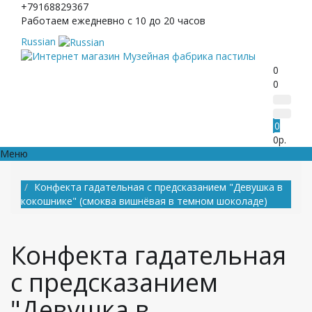
+79168829367
Работаем ежедневно с 10 до 20 часов
Russian
0
0
0
0р.
Меню
Конфекта гадательная с предсказанием "Девушка в
кокошнике" (смоква вишнёвая в темном шоколаде)
Конфекта гадательная
с предсказанием
"Девушка в