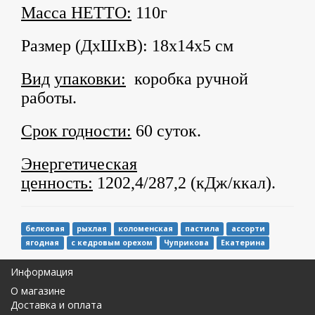
Масса НЕТТО:
110г
Размер (ДхШхВ): 18х14х5 см
Вид
упаковки:
коробка ручной
работы.
Срок годности:
60 суток.
Энергетическая
ценность:
1202,4/287,2 (кДж/ккал).
белковая
рыхлая
коломенская
пастила
ассорти
ягодная
с кедровым орехом
Чуприкова
Екатерина
Информация
О магазине
Доставка и оплата