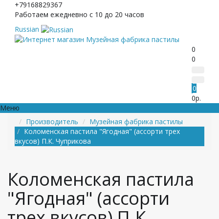
+79168829367
Работаем ежедневно с 10 до 20 часов
Russian
0
0
0
0р.
Меню
Производитель
Музейная фабрика пастилы
Коломенская пастила "Ягодная" (ассорти трех
вкусов) П.К. Чуприкова
Коломенская пастила
"Ягодная" (ассорти
трех вкусов) П.К.