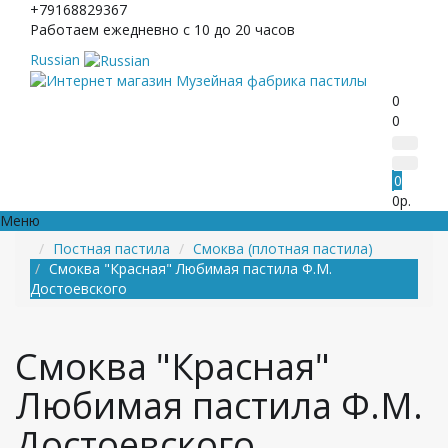
+79168829367
Работаем ежедневно с 10 до 20 часов
Russian
0
0
0
0р.
Меню
Постная пастила
Смоква (плотная пастила)
Смоква "Красная" Любимая пастила Ф.М.
Достоевского
Смоква "Красная"
Любимая пастила Ф.М.
Достоевского