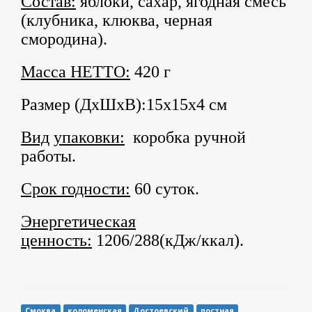
Состав:
яблоки, сахар, ягодная смесь
(клубника, клюква, черная
смородина).
Масса НЕТТО:
420 г
Размер (ДхШхВ):15х15х4 см
Вид
упаковки:
коробка ручной
работы.
Срок годности:
60 суток.
Энергетическая
ценность:
1206/288(кДж/ккал).
Смоква
коломенская
Достоевский
постная