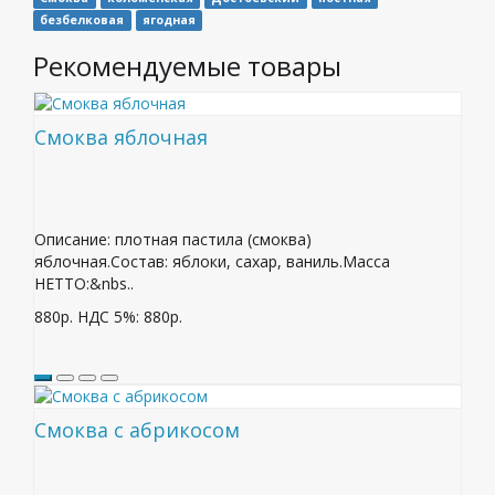
безбелковая
ягодная
Рекомендуемые товары
Смоква яблочная
Описание: плотная пастила (смоква)
яблочная.Состав: яблоки, сахар, ваниль.Масса
НЕТТО:&nbs..
880р.
НДС 5%: 880р.
Смоква с абрикосом