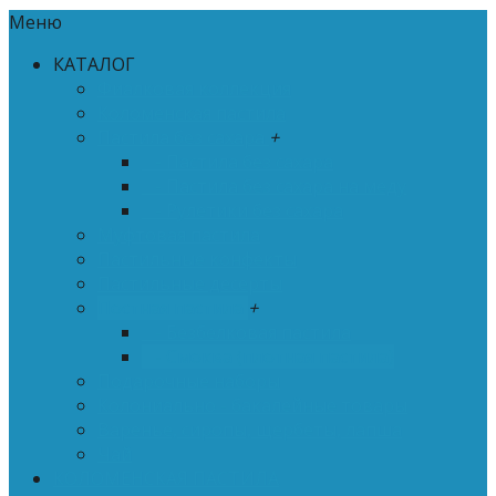
Меню
КАТАЛОГ
Фиалковая коллекция
Коломенская пастила
Пастила без сахара
+
- Пастила без сахара
- Пастила без сахара на меду
- Рулетики без сахара
Муфтовая пастила
Пастильные конфекты
Пастильные десерты
Постная пастила
+
- Безбелковая пастила
- Смоква (плотная пастила)
Подарочные наборы
Колониально - бакалейные товары
Варенье, сиропы, щербеты, лапша
Чай
КОЛОМЕНСКАЯ ПАСТИЛА