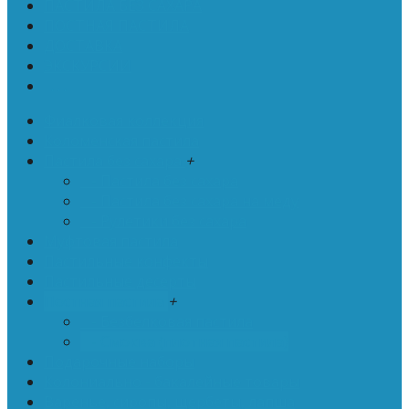
ПАСТИЛА БЕЗ САХАРА
ПОСТНАЯ ПАСТИЛА
ДОСТАВКА
ЭКСКУРСИИ
. . .
Фиалковая коллекция
Коломенская пастила
Пастила без сахара
+
- Пастила без сахара
- Пастила без сахара на меду
- Рулетики без сахара
Муфтовая пастила
Пастильные конфекты
Пастильные десерты
Постная пастила
+
- Безбелковая пастила
- Смоква (плотная пастила)
Подарочные наборы
Колониально - бакалейные товары
Варенье, сиропы, щербеты, лапша