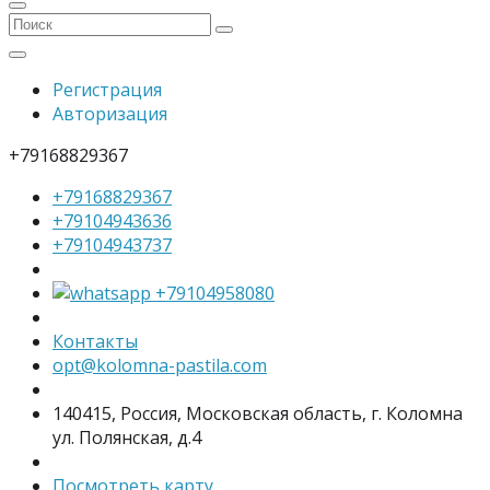
Регистрация
Авторизация
+79168829367
+79168829367
+79104943636
+79104943737
+79104958080
Контакты
opt@kolomna-pastila.com
140415, Россия, Московская область, г. Коломна
ул. Полянская, д.4
Посмотреть карту