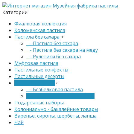
Категории
Фиалковая коллекция
Коломенская пастила
Пастила без сахара
+
- Пастила без сахара
- Пастила без сахара на меду
- Рулетики без сахара
Муфтовая пастила
Пастильные конфекты
Пастильные десерты
Постная пастила
+
- Безбелковая пастила
- Смоква (плотная пастила)
Подарочные наборы
Колониально - бакалейные товары
Варенье, сиропы, щербеты, лапша
Чай