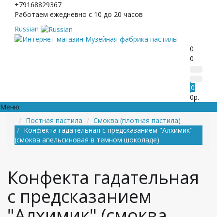
+79168829367
Работаем ежедневно с 10 до 20 часов
Russian
0
0
0
0р.
Меню
Постная пастила
Смоква (плотная пастила)
Конфекта гадательная с предсказанием "Алхимик"
(смоква апельсиновая в темном шоколаде)
Конфекта гадательная
с предсказанием
"Алхимик" (смоква