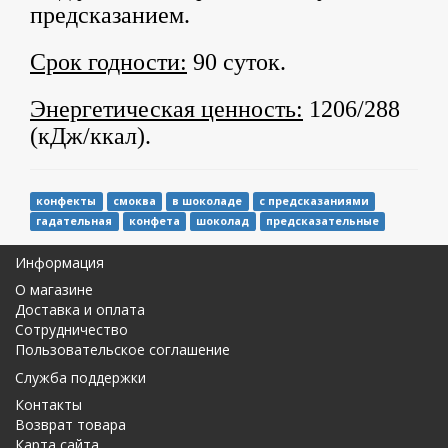
предсказанием.
Срок годности:
90 суток.
Энергетическая ценность:
1206/288
(кДж/ккал).
конфекты
смоква
в шоколаде
с предсказаниями
гадательная
конфета
шоколад
предсказательные
Информация
О магазине
Доставка и оплата
Сотрудничество
Пользовательское соглашение
Служба поддержки
Контакты
Возврат товара
Карта сайта