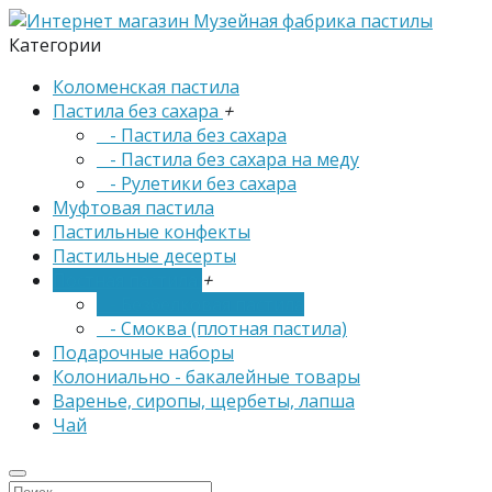
Категории
Коломенская пастила
Пастила без сахара
+
- Пастила без сахара
- Пастила без сахара на меду
- Рулетики без сахара
Муфтовая пастила
Пастильные конфекты
Пастильные десерты
Постная пастила
+
- Безбелковая пастила
- Смоква (плотная пастила)
Подарочные наборы
Колониально - бакалейные товары
Варенье, сиропы, щербеты, лапша
Чай