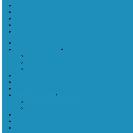
ПАСТИЛА БЕЗ САХАРА
ПОСТНАЯ ПАСТИЛА
ДОСТАВКА
ЭКСКУРСИИ
. . .
Коломенская пастила
Пастила без сахара
+
- Пастила без сахара
- Пастила без сахара на меду
- Рулетики без сахара
Муфтовая пастила
Пастильные конфекты
Пастильные десерты
Постная пастила
+
- Безбелковая пастила
- Смоква (плотная пастила)
Подарочные наборы
Колониально - бакалейные товары
Варенье, сиропы, щербеты, лапша