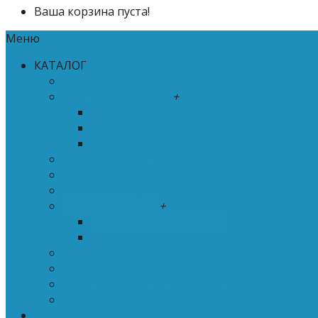
Ваша корзина пуста!
Меню
КАТАЛОГ
Коломенская пастила
Пастила без сахара
+
- Пастила без сахара
- Пастила без сахара на меду
- Рулетики без сахара
Муфтовая пастила
Пастильные конфекты
Пастильные десерты
Постная пастила
+
- Безбелковая пастила
- Смоква (плотная пастила)
Подарочные наборы
Колониально - бакалейные товары
Варенье, сиропы, щербеты, лапша
Чай
КОЛОМЕНСКАЯ ПАСТИЛА