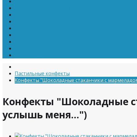
Подарочные наборы
Колониально - бакалейные товары
Варенье, сиропы, щербеты, лапша
Чай
КОЛОМЕНСКАЯ ПАСТИЛА
ПАСТИЛА БЕЗ САХАРА
ПОСТНАЯ ПАСТИЛА
ДОСТАВКА
ЭКСКУРСИИ
Пастильные конфекты
Конфекты "Шоколадные стаканчики с мармеладом" 
Конфекты "Шоколадные ст
услышь меня...")