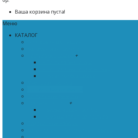
0р.
Ваша корзина пуста!
Меню
КАТАЛОГ
Фиалковая коллекция
Коломенская пастила
Пастила без сахара
+
- Пастила без сахара
- Пастила без сахара на меду
- Рулетики без сахара
Муфтовая пастила
Пастильные конфекты
Пастильные десерты
Постная пастила
+
- Безбелковая пастила
- Смоква (плотная пастила)
Подарочные наборы
Колониально - бакалейные товары
Варенье, сиропы, щербеты, лапша