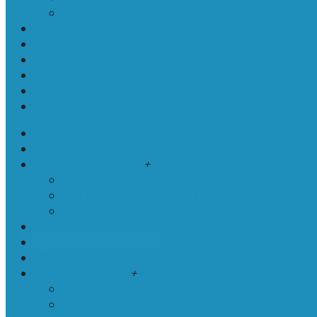
Чай
КОЛОМЕНСКАЯ ПАСТИЛА
ПАСТИЛА БЕЗ САХАРА
ПОСТНАЯ ПАСТИЛА
ДОСТАВКА
ЭКСКУРСИИ
. . .
Фиалковая коллекция
Коломенская пастила
Пастила без сахара
+
- Пастила без сахара
- Пастила без сахара на меду
- Рулетики без сахара
Муфтовая пастила
Пастильные конфекты
Пастильные десерты
Постная пастила
+
- Безбелковая пастила
- Смоква (плотная пастила)