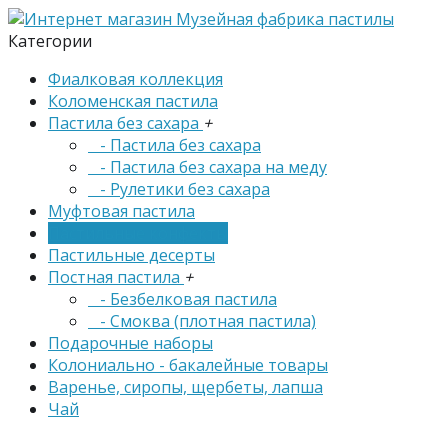
Категории
Фиалковая коллекция
Коломенская пастила
Пастила без сахара
+
- Пастила без сахара
- Пастила без сахара на меду
- Рулетики без сахара
Муфтовая пастила
Пастильные конфекты
Пастильные десерты
Постная пастила
+
- Безбелковая пастила
- Смоква (плотная пастила)
Подарочные наборы
Колониально - бакалейные товары
Варенье, сиропы, щербеты, лапша
Чай