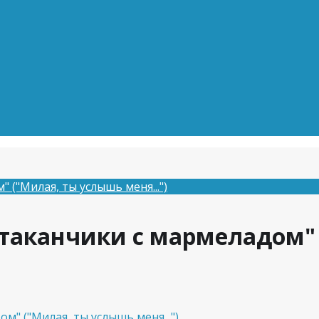
("Милая, ты услышь меня...")
аканчики с мармеладом" 