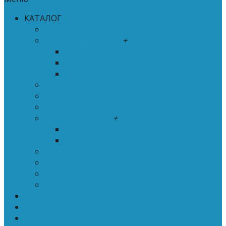
КАТАЛОГ
Коломенская пастила
Пастила без сахара
+
- Пастила без сахара
- Пастила без сахара на меду
- Рулетики без сахара
Муфтовая пастила
Пастильные конфекты
Пастильные десерты
Постная пастила
+
- Безбелковая пастила
- Смоква (плотная пастила)
Подарочные наборы
Колониально - бакалейные товары
Варенье, сиропы, щербеты, лапша
Чай
КОЛОМЕНСКАЯ ПАСТИЛА
ПАСТИЛА БЕЗ САХАРА
ПОСТНАЯ ПАСТИЛА