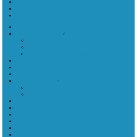
ДОСТАВКА
ЭКСКУРСИИ
. . .
Коломенская пастила
Пастила без сахара
+
- Пастила без сахара
- Пастила без сахара на меду
- Рулетики без сахара
Муфтовая пастила
Пастильные конфекты
Пастильные десерты
Постная пастила
+
- Безбелковая пастила
- Смоква (плотная пастила)
Подарочные наборы
Колониально - бакалейные товары
Варенье, сиропы, щербеты, лапша
Чай
КОЛОМЕНСКАЯ ПАСТИЛА
ПАСТИЛА БЕЗ САХАРА