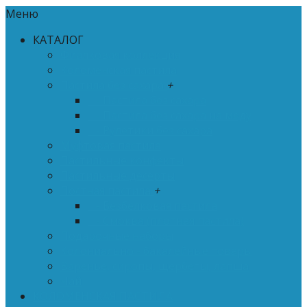
Меню
КАТАЛОГ
Фиалковая коллекция
Коломенская пастила
Пастила без сахара
+
- Пастила без сахара
- Пастила без сахара на меду
- Рулетики без сахара
Муфтовая пастила
Пастильные конфекты
Пастильные десерты
Постная пастила
+
- Безбелковая пастила
- Смоква (плотная пастила)
Подарочные наборы
Колониально - бакалейные товары
Варенье, сиропы, щербеты, лапша
Чай
КОЛОМЕНСКАЯ ПАСТИЛА