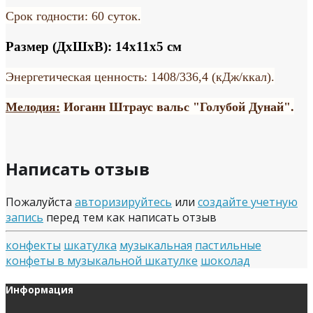
Срок годности: 60 суток.
Размер (ДхШхВ): 14х11х5 см
Энергетическая ценность: 1408/336,4 (кДж/ккал).
Мелодия:
Иоганн Штраус вальс "Голубой Дунай".
Написать отзыв
Пожалуйста
авторизируйтесь
или
создайте учетную
запись
перед тем как написать отзыв
конфекты
шкатулка
музыкальная
пастильные
конфеты в музыкальной шкатулке
шоколад
Информация