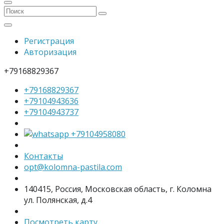
Регистрация
Авторизация
+79168829367
+79168829367
+79104943636
+79104943737
+79104958080
Контакты
opt@kolomna-pastila.com
140415, Россия, Московская область, г. Коломна
ул. Полянская, д.4
Посмотреть карту