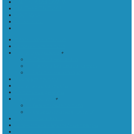
ПАСТИЛА БЕЗ САХАРА
ПОСТНАЯ ПАСТИЛА
ДОСТАВКА
ЭКСКУРСИИ
. . .
Фиалковая коллекция
Коломенская пастила
Пастила без сахара
+
- Пастила без сахара
- Пастила без сахара на меду
- Рулетики без сахара
Муфтовая пастила
Пастильные конфекты
Пастильные десерты
Постная пастила
+
- Безбелковая пастила
- Смоква (плотная пастила)
Подарочные наборы
Колониально - бакалейные товары
Варенье, сиропы, щербеты, лапша