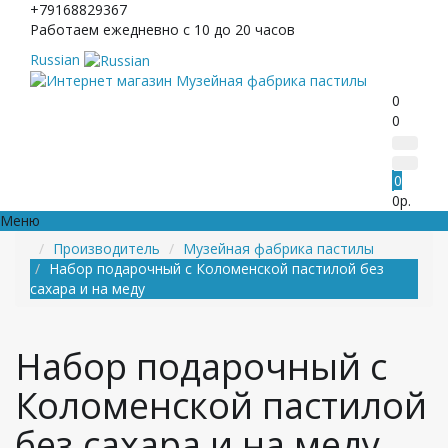
+79168829367
Работаем ежедневно с 10 до 20 часов
Russian
0
0
0
0р.
Меню
Производитель
Музейная фабрика пастилы
Набор подарочный с Коломенской пастилой без
сахара и на меду
Набор подарочный с
Коломенской пастилой
без сахара и на меду