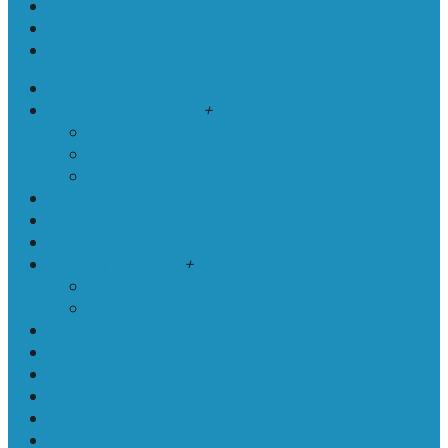
ДОСТАВКА
ЭКСКУРСИИ
. . .
Коломенская пастила
Пастила без сахара
+
- Пастила без сахара
- Пастила без сахара на меду
- Рулетики без сахара
Муфтовая пастила
Пастильные конфекты
Пастильные десерты
Постная пастила
+
- Безбелковая пастила
- Смоква (плотная пастила)
Подарочные наборы
Колониально - бакалейные товары
Варенье, сиропы, щербеты, лапша
Чай
КОЛОМЕНСКАЯ ПАСТИЛА
ПАСТИЛА БЕЗ САХАРА