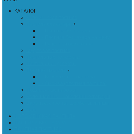
КАТАЛОГ
Коломенская пастила
Пастила без сахара
+
- Пастила без сахара
- Пастила без сахара на меду
- Рулетики без сахара
Муфтовая пастила
Пастильные конфекты
Пастильные десерты
Постная пастила
+
- Безбелковая пастила
- Смоква (плотная пастила)
Подарочные наборы
Колониально - бакалейные товары
Варенье, сиропы, щербеты, лапша
Чай
КОЛОМЕНСКАЯ ПАСТИЛА
ПАСТИЛА БЕЗ САХАРА
ПОСТНАЯ ПАСТИЛА