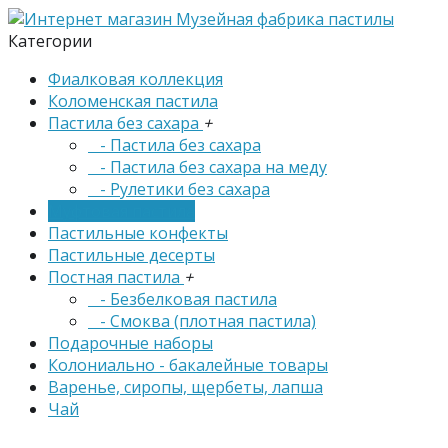
Категории
Фиалковая коллекция
Коломенская пастила
Пастила без сахара
+
- Пастила без сахара
- Пастила без сахара на меду
- Рулетики без сахара
Муфтовая пастила
Пастильные конфекты
Пастильные десерты
Постная пастила
+
- Безбелковая пастила
- Смоква (плотная пастила)
Подарочные наборы
Колониально - бакалейные товары
Варенье, сиропы, щербеты, лапша
Чай