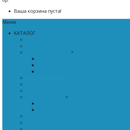
0р.
Ваша корзина пуста!
Меню
КАТАЛОГ
Фиалковая коллекция
Коломенская пастила
Пастила без сахара
+
- Пастила без сахара
- Пастила без сахара на меду
- Рулетики без сахара
Муфтовая пастила
Пастильные конфекты
Пастильные десерты
Постная пастила
+
- Безбелковая пастила
- Смоква (плотная пастила)
Подарочные наборы
Колониально - бакалейные товары
Варенье, сиропы, щербеты, лапша