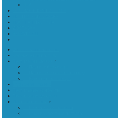
Чай
КОЛОМЕНСКАЯ ПАСТИЛА
ПАСТИЛА БЕЗ САХАРА
ПОСТНАЯ ПАСТИЛА
ДОСТАВКА
ЭКСКУРСИИ
. . .
Фиалковая коллекция
Коломенская пастила
Пастила без сахара
+
- Пастила без сахара
- Пастила без сахара на меду
- Рулетики без сахара
Муфтовая пастила
Пастильные конфекты
Пастильные десерты
Постная пастила
+
- Безбелковая пастила
- Смоква (плотная пастила)