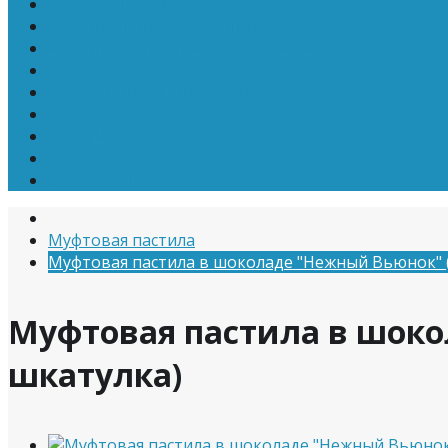
Подарочные наборы
Колониально - бакалейные товары
Варенье, сиропы, щербеты, лапша
Чай
КОЛОМЕНСКАЯ ПАСТИЛА
ПАСТИЛА БЕЗ САХАРА
ПОСТНАЯ ПАСТИЛА
ДОСТАВКА
ЭКСКУРСИИ
Муфтовая пастила
Муфтовая пастила в шоколаде "Нежный Вьюнок" 
Муфтовая пастила в шок
шкатулка)