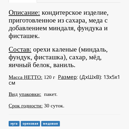
Описание:
кондитерское изделие,
приготовленное из сахара, меда с
добавлением миндаля, фундука и
фисташек.
Состав:
орехи каленые (миндаль,
фундук, фисташка), сахар, мёд,
яичный белок, ваниль.
Размер
: (ДхШхВ): 13х5х1
Масса НЕТТО:
120 г
см
Вид
упаковки:
пакет.
Срок годности:
30 суток.
нуга
ореховая
медовая