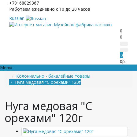
+79168829367
Работаем ежедневно с 10 до 20 часов
Russian
0
0
0
0р.
Меню
Колониально - бакалейные товары
Нуга медовая "С орехами" 120г
Нуга медовая "С
орехами" 120г